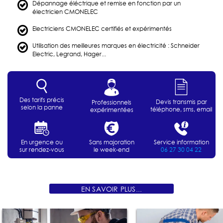
Dépannage éléctrique et remise en fonction par un
électricien CMONELEC
Electriciens CMONELEC certifiés et expérimentés
Utilisation des meilleures marques en électricité : Schneider
Electric, Legrand, Hager...
Des tarifs précis
Devis transmis par
Professionnels
selon la panne
téléphone, sms, email
expérimentées
En urgence ou
Sans majoration
Service information
sur rendez-vous
le week-end
06 27 30 04 22
EN SAVOIR PLUS...