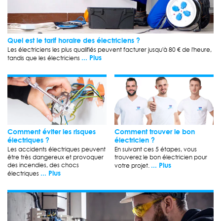
Quel est le tarif horaire des électriciens ?
Les électriciens les plus qualifiés peuvent facturer jusqu'à 80 € de l'heure,
... Plus
tandis que les électriciens
Comment éviter les risques
Comment trouver le bon
électriques ?
électricien ?
Les accidents électriques peuvent
En suivant ces 5 étapes, vous
être très dangereux et provoquer
trouverez le bon électricien pour
... Plus
des incendies, des chocs
votre projet.
... Plus
électriques