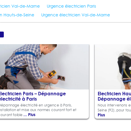
icien Val-de-Marne
Urgence électricien Paris
en Hauts-de-Seine
Urgence électricien Val-de-Marne
Electricien Paris – Dépannage
Electricien Ha
électricité à Paris
Dépannage éle
Dépannage électricité en urgence à Paris,
Nous intervenons e
nstallation et mise aux normes courant fort et
Seine (92), pour to
... Plus
Plus
courant faible