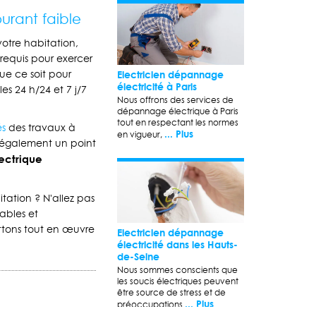
urant faible
otre habitation,
 requis pour exercer
Electricien dépannage
Que ce soit pour
électricité à Paris
es 24 h/24 et 7 j/7
Nous offrons des services de
dépannage électrique à Paris
tout en respectant les normes
és
des travaux à
... Plus
en vigueur,
s également un point
lectrique
itation ? N'allez pas
iables et
ettons tout en œuvre
Electricien dépannage
électricité dans les Hauts-
de-Seine
Nous sommes conscients que
les soucis électriques peuvent
être source de stress et de
... Plus
préoccupations