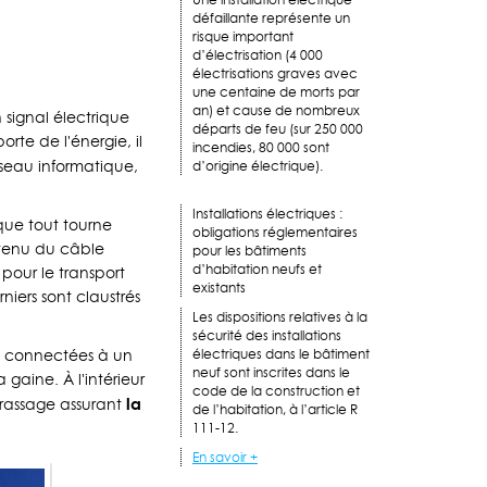
défaillante représente un
risque important
d’électrisation (4 000
électrisations graves avec
une centaine de morts par
an) et cause de nombreux
 signal électrique
départs de feu (sur 250 000
orte de l'énergie, il
incendies, 80 000 sont
éseau informatique,
d’origine électrique).
Installations électriques :
sque tout tourne
obligations réglementaires
 tenu du câble
pour les bâtiments
d’habitation neufs et
 pour le transport
existants
niers sont claustrés
Les dispositions relatives à la
sécurité des installations
ne connectées à un
électriques dans le bâtiment
neuf sont inscrites dans le
gaine. À l'intérieur
code de la construction et
la
brassage assurant
de l’habitation, à l’article R
111-12.
En savoir +