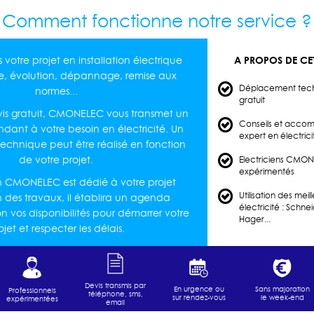
Comment fonctionne notre service ?
A PROPOS DE CET
 votre projet en installation électrique
le, évolution, dépannage, remise aux
Déplacement tech
normes...
gratuit
is gratuit, CMONELEC vous transmet un
Conseils et acco
ndant à votre besoin en électricité. Un
expert en électri
chnique peut être réalisé en fonction
de votre projet.
Electriciens CMONE
expérimentés
en CMONELEC est dédié à votre projet
Utilisation des mei
in des travaux, il établira un agenda
électricité : Schne
on vos disponibilités pour démarrer votre
Hager...
ojet et respecter les délais.
Devis transmis par
En urgence ou
Sans majoration
Professionnels
téléphone, sms,
sur rendez-vous
le week-end
expérimentées
email