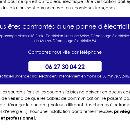
t pour ce qui est du tableau électrique. Une vérification doit é
es installations sont aux normes et aux consignes françaises.
us êtes confrontés à une panne d'électricit
pannage électricité Paris
-
Electricien Hauts-de-Seine
,
Dépannage électricité
de-Marne
,
Dépannage électricité 94
Contactez nous vite par téléphone
06 27 30 04 22
lectricien urgence
: nos électriciens interviennent en moins de 30 min 7j/7, 24h
les courants forts et les courants faibles ne doivent en aucun cas
ant de veiller à ce que les câbles de communication ne passent pa
 de déranger le courant (moteurs diffusant des champs électroma
privilé
d'énergie…). Pour une installation parfaitement réussie,
et professionnel
.