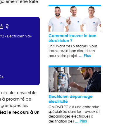
galement être faite
é ?
Comment trouver le bon
 92
-
Electricien Val-
électricien ?
En suivant ces 5 étapes, vous
trouverez le bon électricien
... Plus
pour votre projet.
/24
 circuler ensemble.
Electricien dépannage
s à proximité de
électricité
gnétiques, les
CMONELEC est une entreprise
giez le recours à un
spécialisée dans les travaux et
dépannages électriques à
... Plus
destination des