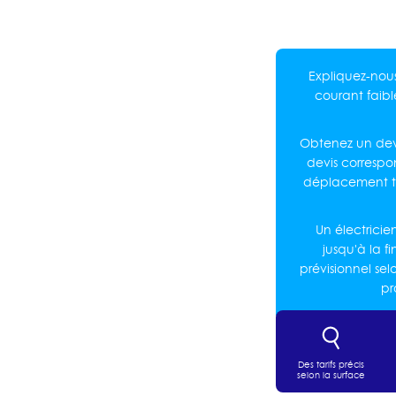
Expliquez-nous
courant faib
Obtenez un dev
devis correspo
déplacement te
Un électrici
jusqu'à la f
prévisionnel sel
pr
Des tarifs précis
selon la surface