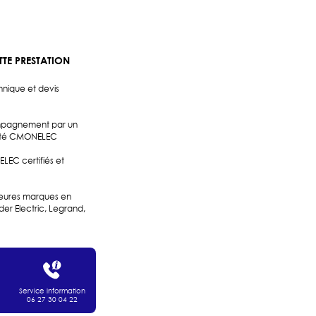
TE PRESTATION
nique et devis
mpagnement par un
cité CMONELEC
LEC certifiés et
lleures marques en
ider Electric, Legrand,
Service information
06 27 30 04 22