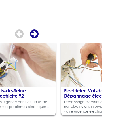
Electricien dépannage
électricité dans le Val-de-
Marne
Egalement experts dans la
résolution de problèmes
d'électricité dans le Val-de-
...
Marne, notamment ceux
Plus
uts-de-Seine –
Electricien Val-de-Marne –
ctricité 92
Dépannage électricité 94
n urgence dans les Hauts-de-
Dépannage électrique dans le Val-de
...
nos électriciens interviennent imméd
us vos problèmes électriques
... Plus
votre urgence électrique