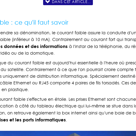
DANS CET ARTICLE...
le : ce qu'il faut savoir
endre sa dénomination, le courant faible assure la conduite d'un
 faible (inférieur à 10 mA). Contrairement au courant fort qui transp
s données et des informations
à l'instar de la téléphonie, du r
 vidéo ou de la domotique.
rique du courant faible est aujourd'hui essentielle à l'heure où pre
t du satellite. Contrairement à ce que l'on pourrait croire compte
t pas uniquement de distribution informatique. Spécialement destiné
 câble Ethernet ou RJ45 comporte 4 paires de fils torsadés. Ces der
 en plastique.
ourant faible s'effectue en étoile. Les prises Ethernet sont chacu
ation à côté du tableau électrique qui lui-même se situe dans la 
ion, on retrouve également la box internet ainsi qu'une baie de 
rises et les ports informatiques
.