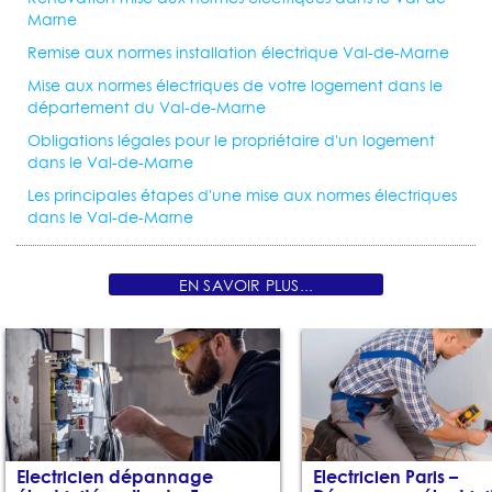
électriques Vaucresson 92420
Mise aux normes électriques
Marne
Marnes la Coquette 92430
Mise aux normes électriques Rueil
Remise aux normes installation électrique Val-de-Marne
Malmaison 92500
Mise aux normes électriques Asnieres sur Seine
Mise aux normes électriques de votre logement dans le
92600
Mise aux normes électriques Colombes 92700
Mise
département du Val-de-Marne
aux normes électriques Puteaux 92800
Obligations légales pour le propriétaire d'un logement
dans le Val-de-Marne
Les principales étapes d'une mise aux normes électriques
dans le Val-de-Marne
EN SAVOIR PLUS...
Electricien dépannage
Electricien Paris –