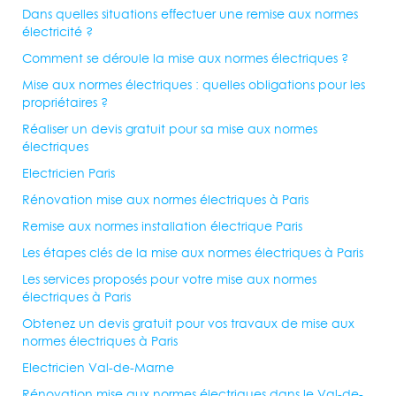
Dans quelles situations effectuer une remise aux normes
Mise aux normes électriques Neuilly sur Seine 92200
Mise aux
électricité ?
normes électriques Saint Cloud 92210
Mise aux normes
Comment se déroule la mise aux normes électriques ?
électriques Bagneux 92220
Mise aux normes électriques
Mise aux normes électriques : quelles obligations pour les
Gennevilliers 92230
Mise aux normes électriques Malakoff
propriétaires ?
92240
Mise aux normes électriques La Garenne Colombes
Réaliser un devis gratuit pour sa mise aux normes
92250
Mise aux normes électriques Fontenay aux Roses
électriques
92260
Mise aux normes électriques Bois Colombes 92270
Electricien Paris
Mise aux normes électriques Chatenay Malabry 92290
Mise aux
Rénovation mise aux normes électriques à Paris
normes électriques Levallois Perret 92300
Mise aux normes
électriques Sevres 92310
Mise aux normes électriques Chatillon
Remise aux normes installation électrique Paris
92320
Mise aux normes électriques Sceaux 92330
Mise aux
Les étapes clés de la mise aux normes électriques à Paris
normes électriques Bourg la Reine 92340
Mise aux normes
Les services proposés pour votre mise aux normes
électriques Le Plessis Robinson 92350
Mise aux normes
électriques à Paris
électriques Chaville 92370
Mise aux normes électriques Garches
Obtenez un devis gratuit pour vos travaux de mise aux
92380
Mise aux normes électriques Villeneuve la Garenne
normes électriques à Paris
92390
Mise aux normes électriques Courbevoie 92400
Mise
Electricien Val-de-Marne
aux normes électriques Ville d'Avray 92410
Mise aux normes
Rénovation mise aux normes électriques dans le Val-de-