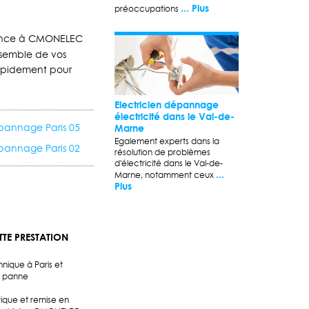
... Plus
préoccupations
fiance à CMONELEC
nsemble de vos
 rapidement pour
Electricien dépannage
électricité dans le Val-de-
Marne
épannage Paris 05
Egalement experts dans la
épannage Paris 02
résolution de problèmes
d'électricité dans le Val-de-
...
Marne, notamment ceux
Plus
TE PRESTATION
ique à Paris et
a panne
que et remise en