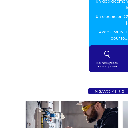
Un déplacement 
Un électricien
j
Avec CMONELEC,
pour tou
Des tarifs précis
selon la panne
EN SAVOIR PLUS...