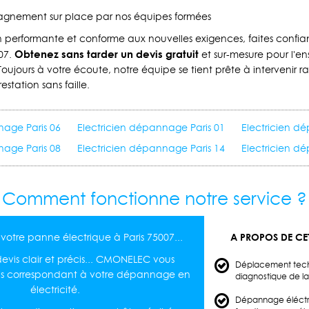
gnement sur place par nos équipes formées
ion performante et conforme aux nouvelles exigences, faites con
Obtenez sans tarder un devis gratuit
007.
et sur-mesure pour l'e
 Toujours à votre écoute, notre équipe se tient prête à intervenir
estation sans faille.
nage Paris 06
Electricien dépannage Paris 01
Electricien d
nage Paris 08
Electricien dépannage Paris 14
Electricien d
Comment fonctionne notre service ?
A PROPOS DE CET
votre panne électrique à Paris 75007...
vis clair et précis... CMONELEC vous
Déplacement techn
is correspondant à votre dépannage en
diagnostique de l
électricité.
Dépannage éléctri