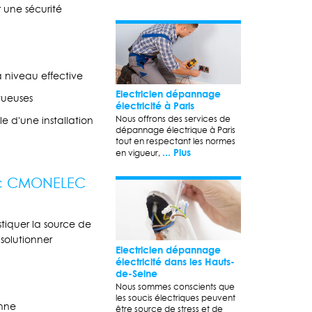
 une sécurité
 niveau effective
Electricien dépannage
tueuses
électricité à Paris
Nous offrons des services de
e d'une installation
dépannage électrique à Paris
tout en respectant les normes
... Plus
en vigueur,
vec CMONELEC
stiquer la source de
solutionner
Electricien dépannage
électricité dans les Hauts-
de-Seine
Nous sommes conscients que
les soucis électriques peuvent
enne
être source de stress et de