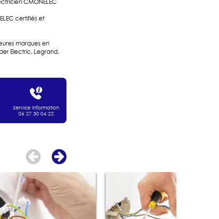
lectricien CMONELEC
LEC certifiés et
lleures marques en
ider Electric, Legrand,
Service information
06 27 30 04 22