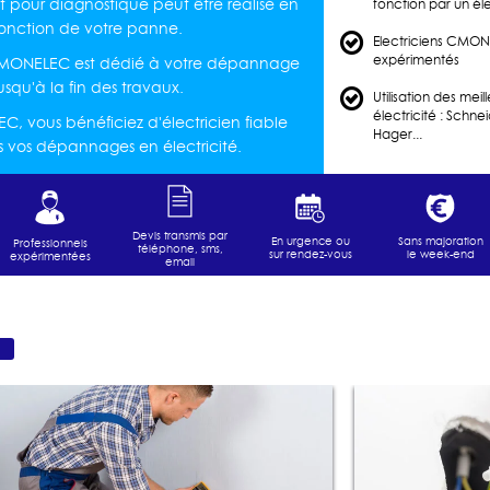
pour diagnostique peut être réalisé en
fonction par un é
fonction de votre panne.
Electriciens CMONE
expérimentés
 CMONELEC est dédié à votre dépannage
usqu'à la fin des travaux.
Utilisation des mei
électricité : Schne
 vous bénéficiez d'électricien fiable
Hager...
s vos dépannages en électricité.
Devis transmis par
En urgence ou
Sans majoration
Professionnels
téléphone, sms,
sur rendez-vous
le week-end
expérimentées
email