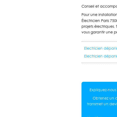
Conseil et accompa
Pour une installat
Électricien Paris 75
projets électriques.
vous garantir une pr
Electricien dépan
Electricien dépan
Expliquez-nous 
Obtenez un de
transmet un dev