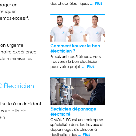
... Plus
des chocs électriques
énager en
ostiquer
emps excessif.
ion urgente
Comment trouver le bon
électricien ?
à notre expérience
En suivant ces 5 étapes, vous
de minimiser les
trouverez le bon électricien
... Plus
pour votre projet.
Électricien
 suite à un incident
Electricien dépannage
esure afin de
électricité
ein.
CMONELEC est une entreprise
spécialisée dans les travaux et
dépannages électriques à
... Plus
destination des