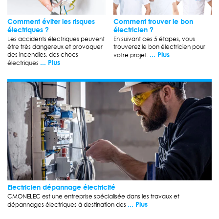
Comment éviter les risques
Comment trouver le bon
électriques ?
électricien ?
Les accidents électriques peuvent
En suivant ces 5 étapes, vous
être très dangereux et provoquer
trouverez le bon électricien pour
... Plus
des incendies, des chocs
votre projet.
... Plus
électriques
Electricien dépannage électricité
CMONELEC est une entreprise spécialisée dans les travaux et
... Plus
dépannages électriques à destination des