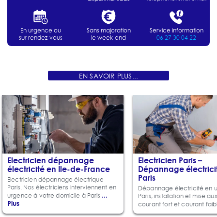
En urgence ou
Sans majoration
Service information
sur rendez-vous
le week-end
06 27 30 04 22
EN SAVOIR PLUS...
Electricien dépannage
Electricien Paris –
électricité en Ile-de-France
Dépannage électrici
Paris
Electricien dépannage électrique
Paris. Nos électriciens interviennent en
Dépannage électricité en 
...
urgence à votre domicile à Paris
Paris, installation et mise a
Plus
courant fort et courant fai