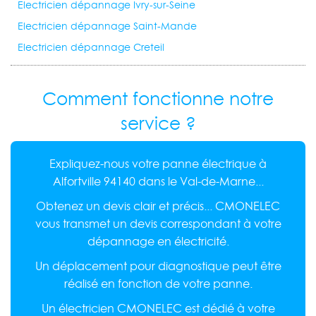
Electricien dépannage Ivry-sur-Seine
Electricien dépannage Saint-Mande
Electricien dépannage Creteil
Comment fonctionne notre
service ?
Expliquez-nous votre panne électrique à
Alfortville 94140 dans le Val-de-Marne...
Obtenez un devis clair et précis... CMONELEC
vous transmet un devis correspondant à votre
dépannage en électricité.
Un déplacement pour diagnostique peut être
réalisé en fonction de votre panne.
Un électricien CMONELEC est dédié à votre