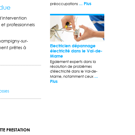
... Plus
préoccupations
ndue
d'intervention
et professionnels
 Champigny-sur-
Electricien dépannage
ent prêtes à
électricité dans le Val-de-
Marne
Egalement experts dans la
résolution de problèmes
d'électricité dans le Val-de-
...
Marne, notamment ceux
Plus
osses
TE PRESTATION