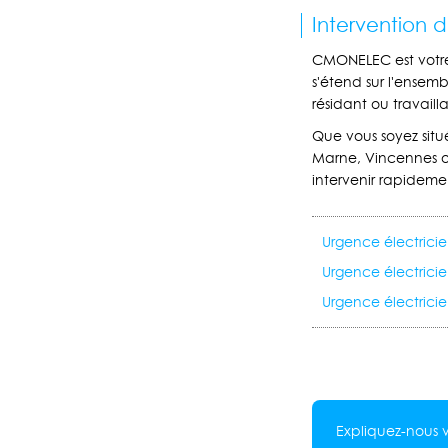
Intervention 
CMONELEC est vot
s'étend sur l'ensem
résidant ou travaill
Que vous soyez situé
Marne, Vincennes o
intervenir rapideme
Urgence électrici
Urgence électrici
Urgence électric
Expliquez-nous v