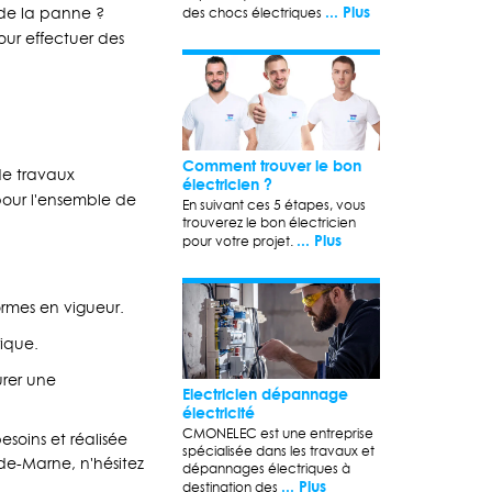
... Plus
 de la panne ?
des chocs électriques
our effectuer des
Comment trouver le bon
 de travaux
électricien ?
our l'ensemble de
En suivant ces 5 étapes, vous
trouverez le bon électricien
... Plus
pour votre projet.
.
normes en vigueur.
rique.
urer une
Electricien dépannage
électricité
CMONELEC est une entreprise
soins et réalisée
spécialisée dans les travaux et
-de-Marne, n'hésitez
dépannages électriques à
... Plus
destination des