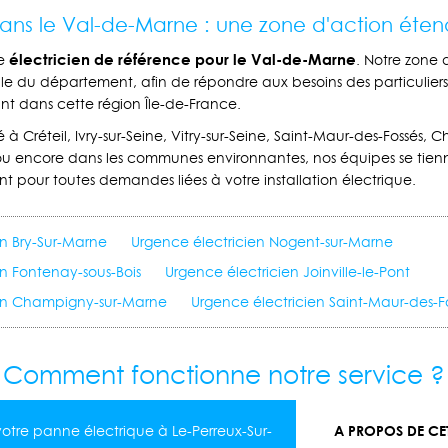
dans le Val-de-Marne : une zone d'action éte
électricien de référence pour le Val-de-Marne
re
. Notre zone 
ble du département, afin de répondre aux besoins des particuliers 
ant dans cette région Île-de-France.
 à Créteil, Ivry-sur-Seine, Vitry-sur-Seine, Saint-Maur-des-Fossés,
u encore dans les communes environnantes, nos équipes se tienn
nt pour toutes demandes liées à votre installation électrique.
en Bry-Sur-Marne
Urgence électricien Nogent-sur-Marne
en Fontenay-sous-Bois
Urgence électricien Joinville-le-Pont
ien Champigny-sur-Marne
Urgence électricien Saint-Maur-des-F
Comment fonctionne notre service ?
A PROPOS DE CET
otre panne électrique à Le-Perreux-Sur-