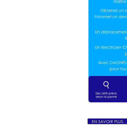
Marne 
Obtenez un de
transmet un dev
Un déplacement 
Un électricien
j
Avec CMONELEC,
pour tou
Des tarifs précis
selon la panne
EN SAVOIR PLUS...