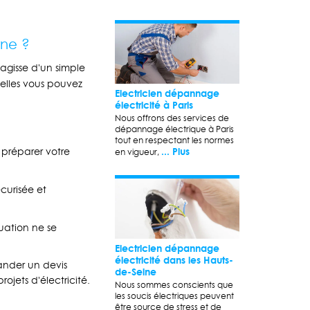
rne ?
'agisse d'un simple
elles vous pouvez
Electricien dépannage
électricité à Paris
Nous offrons des services de
dépannage électrique à Paris
tout en respectant les normes
... Plus
 préparer votre
en vigueur,
écurisée et
tuation ne se
Electricien dépannage
électricité dans les Hauts-
ander un devis
de-Seine
ojets d'électricité.
Nous sommes conscients que
les soucis électriques peuvent
être source de stress et de