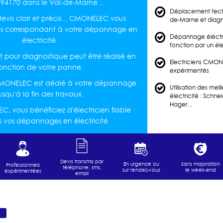
94170 dans le Val-de-Marne...
Déplacement techn
vis clair et précis... CMONELEC vous
de-Marne et diagn
is correspondant à votre dépannage en
Dépannage éléctri
électricité.
fonction par un é
pour diagnostique peut être réalisé en
Electriciens CMONE
fonction de votre panne.
expérimentés
 CMONELEC est dédié à votre dépannage
Utilisation des mei
usqu'à la fin des travaux.
électricité : Schne
Hager...
 vous bénéficiez d'électricien fiable
s vos dépannages en électricité.
Devis transmis par
En urgence ou
Sans majoration
Professionnels
téléphone, sms,
sur rendez-vous
le week-end
expérimentées
email