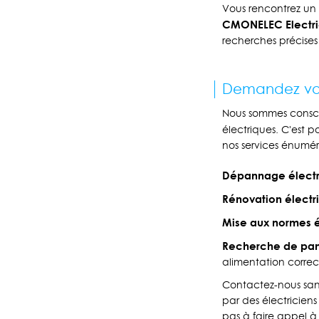
Vous rencontrez un 
CMONELEC Electric
recherches précises 
Demandez votr
Nous sommes conscien
électriques. C'est 
nos services énuméré
Dépannage électr
Rénovation électri
Mise aux normes é
Recherche de pan
alimentation corre
Contactez-nous sans
par des électricien
pas à faire appel à 