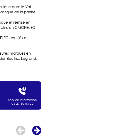
ique dans le Val-
ostique de la panne
que et remise en
lectricien CMONELEC
LEC certifiés et
lleures marques en
ider Electric, Legrand,
Service information
06 27 30 04 22