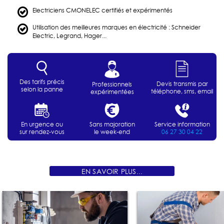
Electriciens CMONELEC certifiés et expérimentés
Utilisation des meilleures marques en électricité : Schneider
Electric, Legrand, Hager...
Des tarifs précis
Devis transmis par
Professionnels
selon la panne
téléphone, sms, email
expérimentées
En urgence ou
Sans majoration
Service information
sur rendez-vous
le week-end
06 27 30 04 22
EN SAVOIR PLUS...