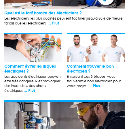
Quel est le tarif horaire des électriciens ?
Les électriciens les plus qualifiés peuvent facturer jusqu'à 80 € de l'heure,
... Plus
tandis que les électriciens
Comment éviter les risques
Comment trouver le bon
électriques ?
électricien ?
Les accidents électriques peuvent
En suivant ces 5 étapes, vous
être très dangereux et provoquer
trouverez le bon électricien pour
... Plus
des incendies, des chocs
votre projet.
... Plus
électriques