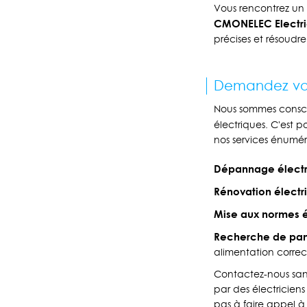
Vous rencontrez un 
CMONELEC Electric
précises et résoudre
Demandez votr
Nous sommes conscien
électriques. C'est 
nos services énuméré
Dépannage électr
Rénovation électri
Mise aux normes é
Recherche de pan
alimentation corre
Contactez-nous sans
par des électricien
pas à faire appel à 