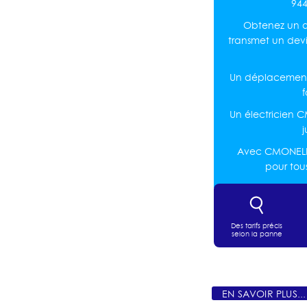
944
Obtenez un de
transmet un dev
Un déplacement 
Un électricien
j
Avec CMONELEC,
pour tou
Des tarifs précis
selon la panne
EN SAVOIR PLUS...