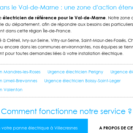
dans le Val-de-Marne : une zone d'action éte
électricien de référence pour le Val-de-Marne
re
. Notre zone 
ble du département, afin de répondre aux besoins des particuliers 
ant dans cette région Île-de-France.
 à Créteil, Ivry-sur-Seine, Vitry-sur-Seine, Saint-Maur-des-Fossés,
u encore dans les communes environnantes, nos équipes se tienn
nt pour toutes demandes liées à votre installation électrique.
en Mandres-les-Roses
Urgence électricien Perigny
Urgence él
n Limeil-Brevannes
Urgence électricien Boissy-Saint-Leger
en Valenton
Comment fonctionne notre service ?
A PROPOS DE CET
 votre panne électrique à Villecresnes