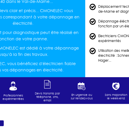
40 dans le Val-de-Marne...
Déplacement techn
vis clair et précis... CMONELEC vous
de-Marne et diagn
is correspondant à votre dépannage en
Dépannage éléctri
électricité.
fonction par un é
pour diagnostique peut être réalisé en
Electriciens CMONE
fonction de votre panne.
expérimentés
 CMONELEC est dédié à votre dépannage
Utilisation des mei
usqu'à la fin des travaux.
électricité : Schne
Hager...
 vous bénéficiez d'électricien fiable
s vos dépannages en électricité.
Devis transmis par
En urgence ou
Sans majoration
Professionnels
téléphone, sms,
sur rendez-vous
le week-end
expérimentées
email