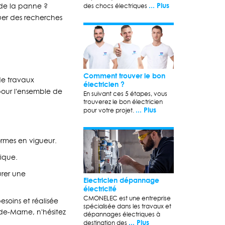
... Plus
 de la panne ?
des chocs électriques
uer des recherches
Comment trouver le bon
 de travaux
électricien ?
our l'ensemble de
En suivant ces 5 étapes, vous
trouverez le bon électricien
... Plus
pour votre projet.
.
normes en vigueur.
rique.
urer une
Electricien dépannage
électricité
CMONELEC est une entreprise
soins et réalisée
spécialisée dans les travaux et
-de-Marne, n'hésitez
dépannages électriques à
... Plus
destination des