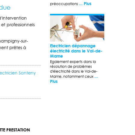
... Plus
préoccupations
ndue
d'intervention
et professionnels
 Champigny-sur-
Electricien dépannage
ent prêtes à
électricité dans le Val-de-
Marne
Egalement experts dans la
résolution de problèmes
d'électricité dans le Val-de-
ectricien Santeny
...
Marne, notamment ceux
Plus
TE PRESTATION