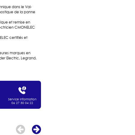
ique dans le Val-
ostique de la panne
que et remise en
lectricien CMONELEC
LEC certifiés et
lleures marques en
ider Electric, Legrand,
Service information
06 27 30 04 22