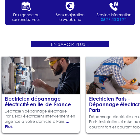
En urgence ou
Sans majoration
Service information
sur rendez-vous
le week-end
06 27 30 04 22
EN SAVOIR PLUS...
Electricien dépannage
Electricien Paris –
électricité en Ile-de-France
Dépannage électrici
Paris
Electricien dépannage électrique
Paris. Nos électriciens interviennent en
Dépannage électricité en 
...
urgence à votre domicile à Paris
Paris, installation et mise a
Plus
courant fort et courant fai