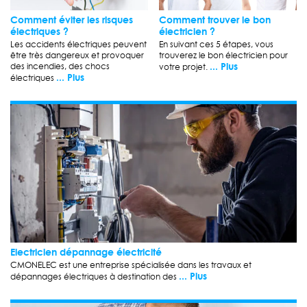
Comment éviter les risques
Comment trouver le bon
électriques ?
électricien ?
Les accidents électriques peuvent
En suivant ces 5 étapes, vous
être très dangereux et provoquer
trouverez le bon électricien pour
... Plus
des incendies, des chocs
votre projet.
... Plus
électriques
Electricien dépannage électricité
CMONELEC est une entreprise spécialisée dans les travaux et
... Plus
dépannages électriques à destination des