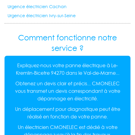
Urgence électricien Cachan
Urgence électricien Ivry-sur-Seine
Comment fonctionne notre
service ?
Expliquez-nous votre panne électrique à Le-
Kremlin-Bicetre 94270 dans le Val-de-Marne...
Obtenez un devis clair et précis... CMONELEC
vous transmet un devis correspondant à votre
dépannage en électricité.
Un déplacement pour diagnostique peut être
réalisé en fonction de votre panne.
Un électricien CMONELEC est dédié à votre
dépannage jusqu'à la fin des travaux.