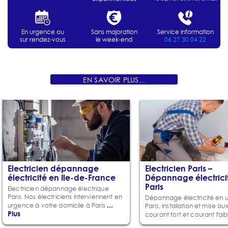
En urgence ou
Sans majoration
Service information
sur rendez-vous
le week-end
06 27 30 04 22
EN SAVOIR PLUS...
Electricien dépannage
Electricien Paris –
électricité en Ile-de-France
Dépannage électrici
Paris
Electricien dépannage électrique
Paris. Nos électriciens interviennent en
Dépannage électricité en 
...
urgence à votre domicile à Paris
Paris, installation et mise a
Plus
courant fort et courant fai