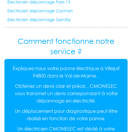
Electricien dépannage Paris 13
Electricien dépannage Cachan
Electricien dépannage Gentilly
Comment fonctionne notre
service ?
Expliquez-nous votre panne électrique à Villejuif
94800 dans le Val-de-Marne...
Obtenez un devis clair et précis... CMONELEC
vous transmet un devis correspondant à votre
dépannage en électricité.
Un déplacement pour diagnostique peut être
réalisé en fonction de votre panne.
Un électricien CMONELEC est dédié à votre