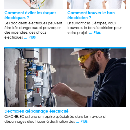
Comment éviter les risques
Comment trouver le bon
électriques ?
électricien ?
Les accidents électriques peuvent
En suivant ces 5 étapes, vous
être très dangereux et provoquer
trouverez le bon électricien pour
... Plus
des incendies, des chocs
votre projet.
... Plus
électriques
Electricien dépannage électricité
CMONELEC est une entreprise spécialisée dans les travaux et
... Plus
dépannages électriques à destination des